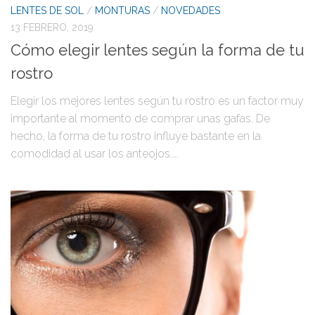
LENTES DE SOL
/
MONTURAS
/
NOVEDADES
13 FEBRERO, 2019
Cómo elegir lentes según la forma de tu
rostro
Elegir los mejores lentes según tu rostro es un factor muy
importante al momento de comprar unas gafas. De
hecho, la forma de tu rostro influye bastante en la
comodidad al usar los anteojos....