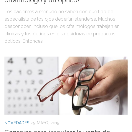
oftalmólogo y un óptico?
Los pacientes a menudo no saben con qué tipo de
especialista de los ojos deberían atenderse. Muchos
desconocen incluso que los oftalmólogos trabajan en
clínicas y los ópticos en distribuidoras de productos
ópticos. Entonces,...
NOVEDADES
29 MAYO, 2019