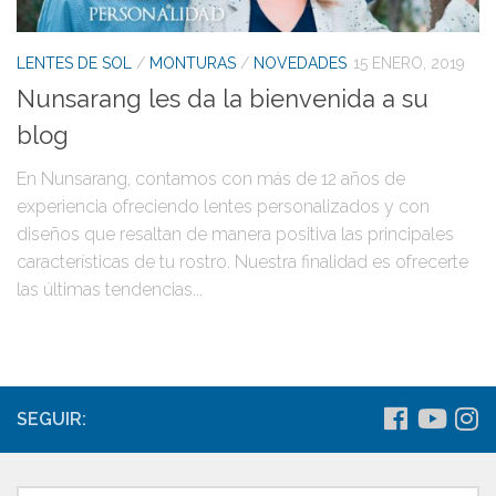
LENTES DE SOL
/
MONTURAS
/
NOVEDADES
15 ENERO, 2019
Nunsarang les da la bienvenida a su
blog
En Nunsarang, contamos con más de 12 años de
experiencia ofreciendo lentes personalizados y con
diseños que resaltan de manera positiva las principales
características de tu rostro. Nuestra finalidad es ofrecerte
las últimas tendencias...
SEGUIR: