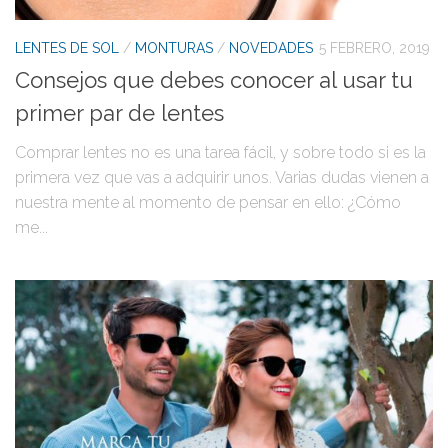
LENTES DE SOL
/
MONTURAS
/
NOVEDADES
5 FEBRERO, 2019
Consejos que debes conocer al usar tu
primer par de lentes
Comprar lentes no es una tarea fácil, y sobre todo si es la
primera vez que vas a adquirir unos. Varias dudas vienen a
nuestra mente al momento de pensar en ello: ¿Cómo
me...