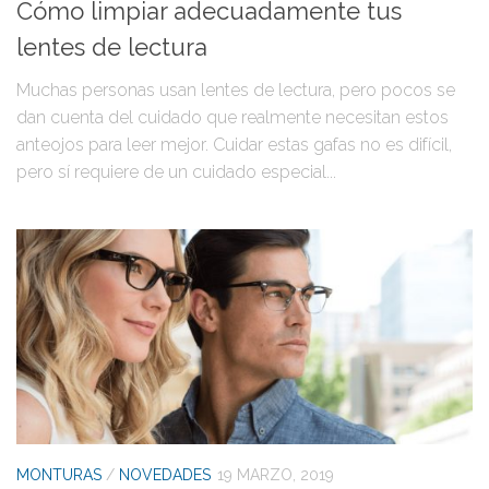
Cómo limpiar adecuadamente tus
lentes de lectura
Muchas personas usan lentes de lectura, pero pocos se
dan cuenta del cuidado que realmente necesitan estos
anteojos para leer mejor. Cuidar estas gafas no es difícil,
pero sí requiere de un cuidado especial...
MONTURAS
/
NOVEDADES
19 MARZO, 2019