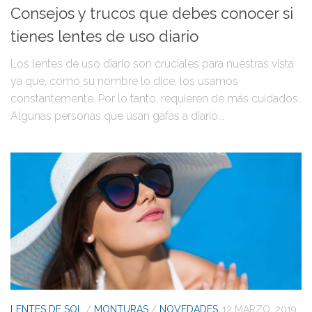
Consejos y trucos que debes conocer si
tienes lentes de uso diario
Los lentes de uso diario son cruciales para nuestras vista
ya que, como su nombre lo dice, los usamos
constantemente. Por lo tanto, requieren de más cuidados.
Algunas personas que usan gafas a diario...
LENTES DE SOL
/
MONTURAS
/
NOVEDADES
12 MARZO, 2019