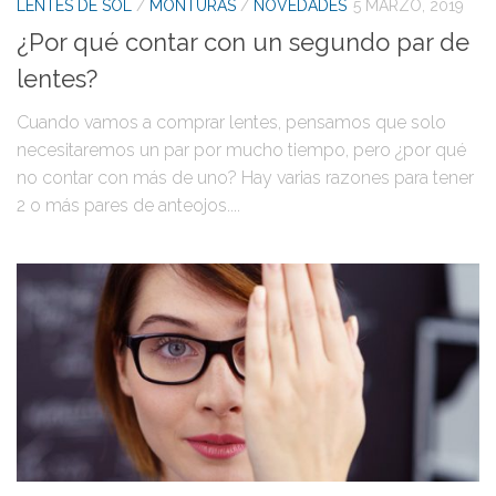
LENTES DE SOL
/
MONTURAS
/
NOVEDADES
5 MARZO, 2019
¿Por qué contar con un segundo par de
lentes?
Cuando vamos a comprar lentes, pensamos que solo
necesitaremos un par por mucho tiempo, pero ¿por qué
no contar con más de uno? Hay varias razones para tener
2 o más pares de anteojos....