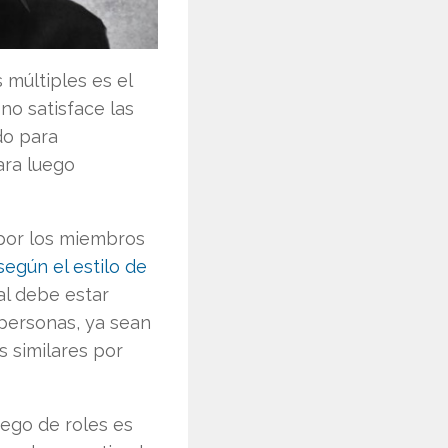
 múltiples es el
no satisface las
do para
ara luego
 por los miembros
según el estilo de
al debe estar
 personas, ya sean
s similares por
uego de roles es