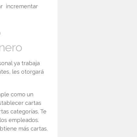
ar incrementar
o
nero
sonal ya trabaja
tes, les otorgará
imple como un
stablecer cartas
tas categorías. Te
 los empleados.
btiene más cartas.