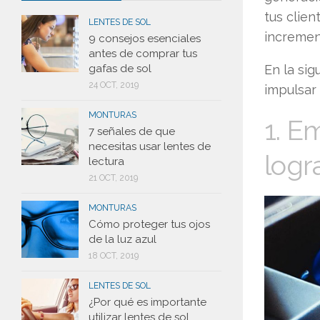
tus clien
LENTES DE SOL
increment
9 consejos esenciales
antes de comprar tus
En la si
gafas de sol
24 OCT, 2019
impulsar 
MONTURAS
1. E
7 señales de que
necesitas usar lentes de
logr
lectura
21 OCT, 2019
MONTURAS
Cómo proteger tus ojos
de la luz azul
18 OCT, 2019
LENTES DE SOL
¿Por qué es importante
utilizar lentes de sol