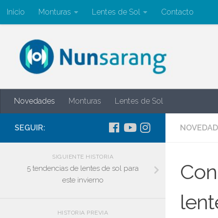
Inicio
Monturas
Lentes de Sol
Contacto
Novedades
Monturas
Lentes de Sol
SEGUIR:
NOVEDAD
SIGUIENTE HISTORIA
Cons
5 tendencias de lentes de sol para
este invierno
lent
HISTORIA PREVIA