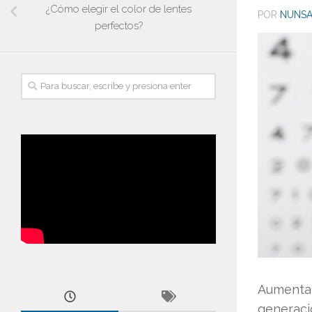
¿Cómo elegir el color de lentes
POR
NUNSA
perfectos?
Aumenta
generaci