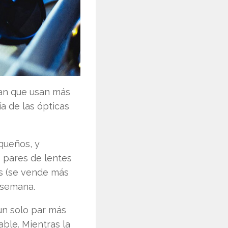
man que usan más
ía de las ópticas
queños, y
 pares de lentes
es (se vende más
r semana.
un solo par más
able. Mientras la