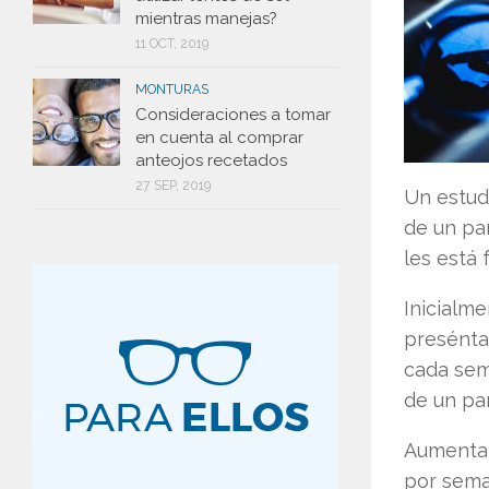
mientras manejas?
11 OCT, 2019
MONTURAS
Consideraciones a tomar
en cuenta al comprar
anteojos recetados
27 SEP, 2019
Un estud
de un par
les está 
Inicialm
presénta
cada sem
de un par
Aumentar
por seman