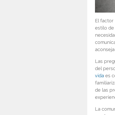
El factor
estilo de
necesida
comunicar
aconseja
Las preg
del pers
vida
es c
familiari
de las p
experienc
La comun