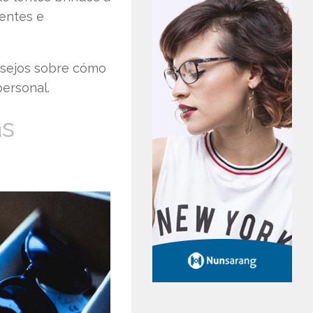
lentes e
nsejos sobre cómo
personal.
as