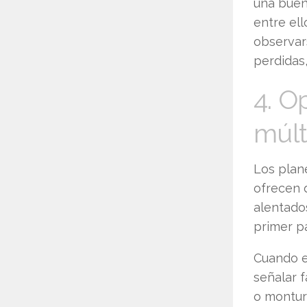
una buen
entre el
observars
perdidas
4. O
múlt
Los plan
ofrecen 
alentado
primer pa
Cuando e
señalar f
o montur