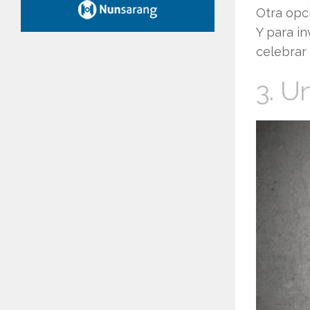
Otra opci
Y para in
celebrar 
3. U