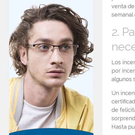
venta de
semanal 
2. P
nece
Los incen
por ince
algunos 
Un incen
certific
de felic
sorprend
Hasta pu