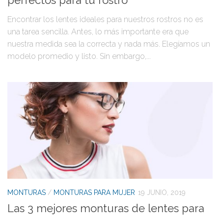
perfectos para tu rostro
Encontrar los lentes ideales para nuestros rostros no es
una tarea sencilla. Antes, lo más importante era que
nuestra medida sea la correcta y nada más. Elegíamos un
modelo promedio y listo. Sin embargo,...
MONTURAS
/
MONTURAS PARA MUJER
19 JUNIO, 2019
Las 3 mejores monturas de lentes para